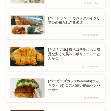
2022/12/4
[ハートランド] カジュアルイタリ
アンの知られざる名店
2022/10/30
[とんとこ豚] 腹ペコ学生にも大満
足な安くて美味いボリューミーと
んかつ
2022/10/10
[バーガーズカフェWikiwiki(ウィ
キウィキ)] コスパ高い絶品ハンバ
ーガー
2022/9/25