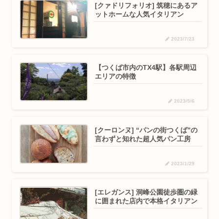
[クァドリフォリオ] 筑穂にあるア
ットホームな人気イタリアン
2023/7/23
【つくば市内のTX4駅】各駅周辺
エリアの特徴
2023/5/6
[クーロンヌ] “パンの街つくば”の
言わずと知れた超人気パン工房
2023/1/29
[エレガンス] 洞峰公園徒歩圏の緑
に囲まれた店内で本格イタリアン