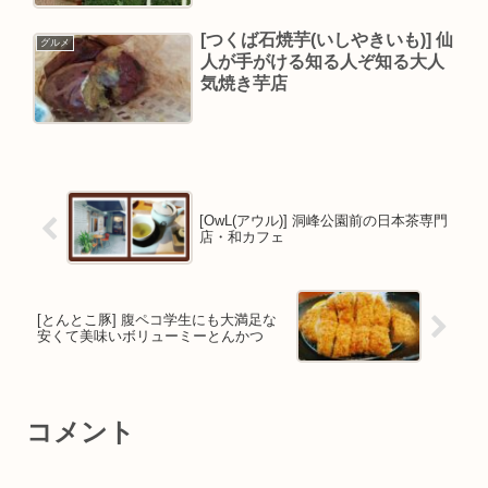
[つくば石焼芋(いしやきいも)] 仙
グルメ
人が手がける知る人ぞ知る大人
気焼き芋店
[OwL(アウル)] 洞峰公園前の日本茶専門
店・和カフェ
[とんとこ豚] 腹ペコ学生にも大満足な
安くて美味いボリューミーとんかつ
コメント